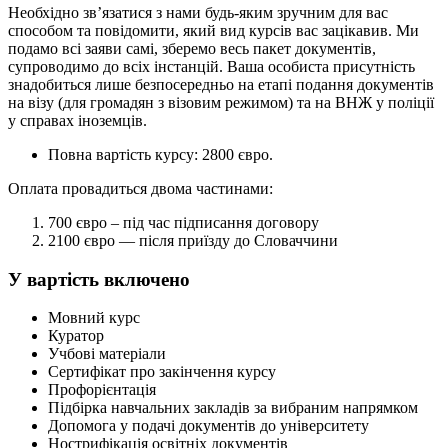
Необхідно зв’язатися з нами будь-яким зручним для вас
способом та повідомити, який вид курсів вас зацікавив. Ми
подамо всі заяви самі, зберемо весь пакет документів,
супроводимо до всіх інстанцій. Ваша особиста присутність
знадобиться лише безпосередньо на етапі подання документів
на візу (для громадян з візовим режимом) та на ВНЖ у поліції
у справах іноземців.
Повна вартість курсу: 2800 євро.
Оплата провадиться двома частинами:
700 євро – під час підписання договору
2100 євро — після приїзду до Словаччини
У вартість включено
Мовний курс
Куратор
Учбові матеріали
Сертифікат про закінчення курсу
Профорієнтація
Підбірка навчальних закладів за вибраним напрямком
Допомога у подачі документів до університету
Нострифікація освітніх документів