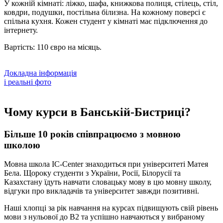
У кожній кімнаті: ліжко, шафа, книжкова полиця, стілець, стіл,
ковдри, подушки, постільна білизна. На кожному поверсі є
спільна кухня. Кожен студент у кімнаті має підключення до
інтернету.
Вартість: 110 євро на місяць.
Докладна інформація
і реальні фото
Чому курси в Банській-Бистриці?
Більше 10 років співпрацюємо з мовною
школою
Мовна школа IC-Center знаходиться при університеті Матея
Бела. Щороку студенти з України, Росії, Білорусії та
Казахстану їдуть навчати словацьку мову в цю мовну школу,
відгуки про викладачів та університет завжди позитивні.
Наші хлопці за рік навчання на курсах підвищують свій рівень
мови з нульової до В2 та успішно навчаються у вибраному