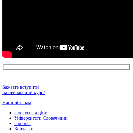
Бажаєте вступити
на цей мовний курс?
Напишіть нам
Послуги та ціни
Університети Словаччини
Про нас
Контакти