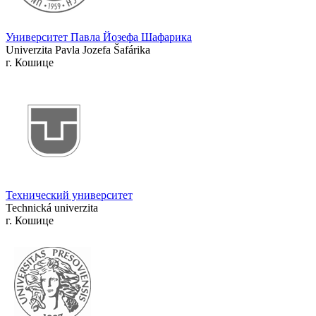
Университет Павла Йозефа Шафарика
Univerzita Pavla Jozefa Šafárika
г. Кошице
Технический университет
Technická univerzita
г. Кошице