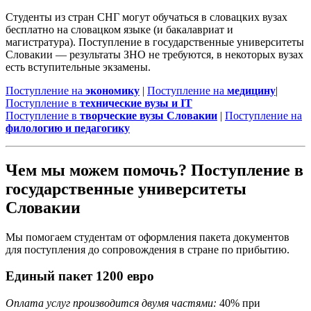
Студенты из стран СНГ могут обучаться в словацких вузах
бесплатно на словацком языке (и бакалавриат и
магистратура). Поступление в государственные университеты
Словакии — результаты ЗНО не требуются, в некоторых вузах
есть вступительные экзамены.
Поступление на
экономику
|
Поступление на
медицину
|
Поступление в
технические вузы и IT
Поступление в
творческие вузы Словакии
|
Поступление на
филологию и педагогику
Чем мы можем помочь? Поступление в
государственные университеты
Словакии
Мы помогаем студентам от оформления пакета документов
для поступления до сопровождения в стране по прибытию.
Единый пакет 1200 евро
Оплата услуг производится двумя частями:
40% при