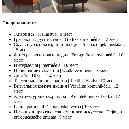
Специальности:
Живопись | Maliarstvo | 8 мест
Графика и другие медиа | Grafika a iné médiá | 12 мест
Скульптура, объект, инсталляция | Socha, objekt, inštalácia
| 8 мест
Фотография и новые медиа | Fotografia a nové médiá | 10
мест
Интермедия | Intermédiá | 10 мест
Прикладное искусство | Úžitkové umenie | 8 мест
Дизайн | Dizajn | 14 мест
Текстильное производство | Textilná tvorba | 10 мест
Визуальная коммуникация | Vizuálna komunikácia | 12
мест
Архитектурное творчество | Architektonická tvorba | 12
мест
Реставрация | Reštaurátorská tvorba | 10 мест
История и практика современного искусства | Dejiny a
prax súčasného umenia | 9 мест