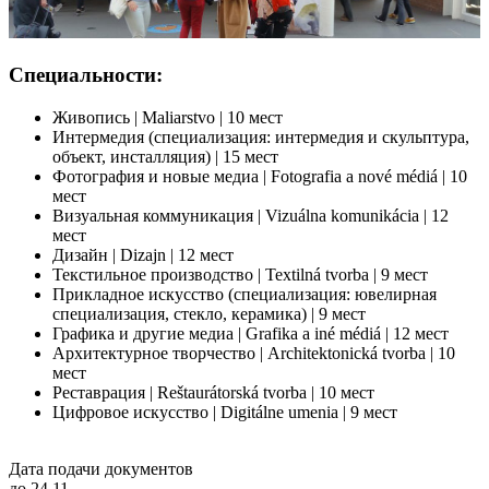
Специальности:
Живопись | Maliarstvo | 10 мест
Интермедия (специализация: интермедия и скульптура,
объект, инсталляция) | 15 мест
Фотография и новые медиа | Fotografia a nové médiá | 10
мест
Визуальная коммуникация | Vizuálna komunikácia | 12
мест
Дизайн | Dizajn | 12 мест
Текстильное производство | Textilná tvorba | 9 мест
Прикладное искусство (специализация: ювелирная
специализация, стекло, керамика) | 9 мест
Графика и другие медиа | Grafika a iné médiá | 12 мест
Архитектурное творчество | Architektonická tvorba | 10
мест
Реставрация | Reštaurátorská tvorba | 10 мест
Цифровое искусство | Digitálne umenia | 9 мест
Дата подачи документов
до 24.11.