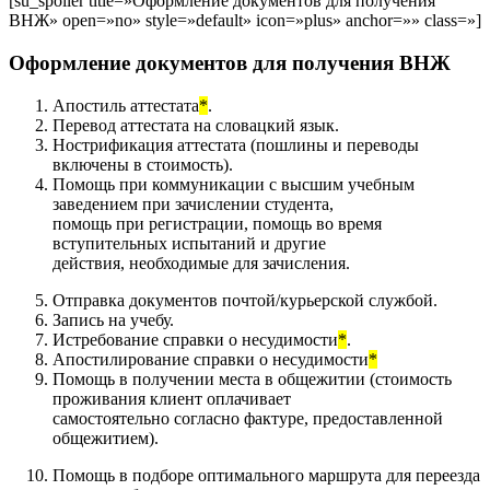
[su_spoiler title=»Оформление документов для получения
ВНЖ» open=»no» style=»default» icon=»plus» anchor=»» class=»]
Оформление документов для получения ВНЖ
Апостиль аттестата
*
.
Перевод аттестата на словацкий язык.
Нострификация аттестата (пошлины и переводы
включены в стоимость).
Помощь при коммуникации с высшим учебным
заведением при зачислении студента,
помощь при регистрации, помощь во время
вступительных испытаний и другие
действия, необходимые для зачисления.
Отправка документов почтой/курьерской службой.
Запись на учебу.
Истребование справки о несудимости
*
.
Апостилирование справки о несудимости
*
Помощь в получении места в общежитии (стоимость
проживания клиент оплачивает
самостоятельно согласно фактуре, предоставленной
общежитием).
Помощь в подборе оптимального маршрута для переезда