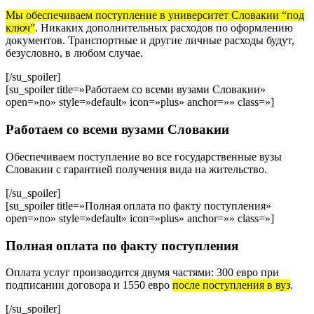
Мы обеспечиваем поступление в университет Словакии “под
ключ”
. Никаких дополнительных расходов по оформлению
документов. Транспортные и другие личные расходы будут,
безусловно, в любом случае.
[/su_spoiler]
[su_spoiler title=»Работаем со всеми вузами Словакии»
open=»no» style=»default» icon=»plus» anchor=»» class=»]
Работаем со всеми вузами Словакии
Обеспечиваем поступление во все государственные вузы
Словакии с гарантией получения вида на жительство.
[/su_spoiler]
[su_spoiler title=»Полная оплата по факту поступления»
open=»no» style=»default» icon=»plus» anchor=»» class=»]
Полная оплата по факту поступления
Оплата услуг производится двумя частями: 300 евро при
подписании договора и 1550 евро
после поступления в вуз
.
[/su_spoiler]