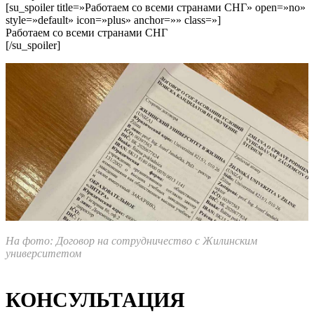
[su_spoiler title=»Работаем со всеми странами СНГ» open=»no»
style=»default» icon=»plus» anchor=»» class=»]
Работаем со всеми странами СНГ
[/su_spoiler]
На фото: Договор на сотрудничество с Жилинским
университетом
КОНСУЛЬТАЦИЯ