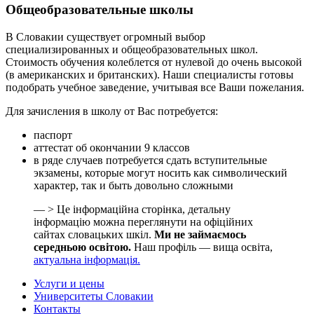
Общеобразовательные школы
В Словакии существует огромный выбор
специализированных и общеобразовательных школ.
Стоимость обучения колеблется от нулевой до очень высокой
(в американских и британских). Наши специалисты готовы
подобрать учебное заведение, учитывая все Ваши пожелания.
Для зачисления в школу от Вас потребуется:
паспорт
аттестат об окончании 9 классов
в ряде случаев потребуется сдать вступительные
экзамены, которые могут носить как символический
характер, так и быть довольно сложными
— > Це інформаційна сторінка, детальну
інформацію можна переглянути на офіційних
сайтах словацьких шкіл.
Ми не займаємось
середньою освітою.
Наш профіль — вища освіта,
актуальна інформація.
Услуги и цены
Университеты Словакии
Контакты