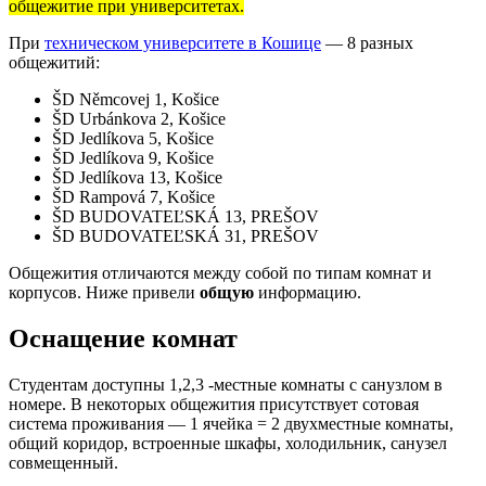
общежитие при университетах.
При
техническом университете в Кошице
— 8 разных
общежитий:
ŠD Němcovej 1, Košice
ŠD Urbánkova 2, Košice
ŠD Jedlíkova 5, Košice
ŠD Jedlíkova 9, Košice
ŠD Jedlíkova 13, Košice
ŠD Rampová 7, Košice
ŠD BUDOVATEĽSKÁ 13, PREŠOV
ŠD BUDOVATEĽSKÁ 31, PREŠOV
Общежития отличаются между собой по типам комнат и
корпусов. Ниже привели
общую
информацию.
Оснащение комнат
Студентам доступны 1,2,3 -местные комнаты с санузлом в
номере. В некоторых общежития присутствует сотовая
система проживания — 1 ячейка = 2 двухместные комнаты,
общий коридор, встроенные шкафы, холодильник, санузел
совмещенный.