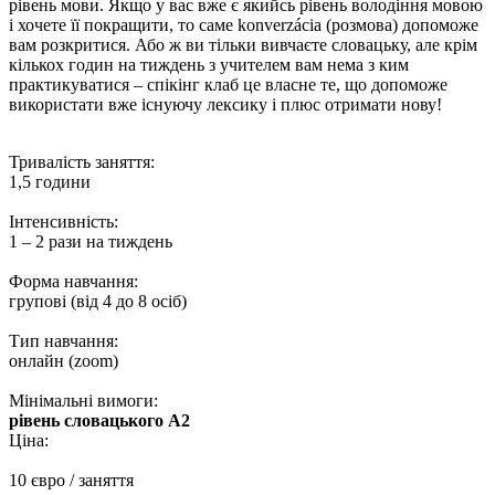
рівень мови. Якщо у вас вже є якийсь рівень володіння мовою
і хочете її покращити, то саме konverzácia (розмова) допоможе
вам розкритися. Або ж ви тільки вивчаєте словацьку, але крім
кількох годин на тиждень з учителем вам нема з ким
практикуватися – спікінг клаб це власне те, що допоможе
використати вже існуючу лексику і плюс отримати нову!
Тривалість заняття:
1,5 години
Інтенсивність:
1 – 2 рази на тиждень
Форма навчання:
групові (від 4 до 8 осіб)
Тип навчання:
онлайн (zoom)
Мінімальні вимоги:
рівень словацького А2
Ціна:
10 євро / заняття