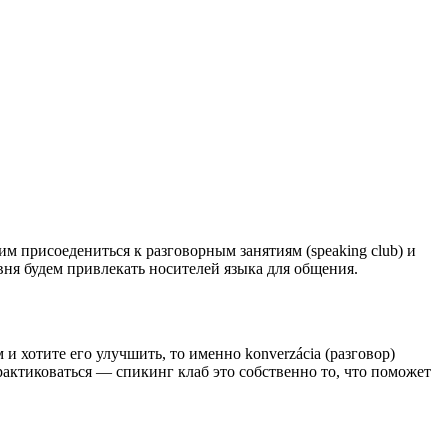
 присоедениться к разговорным занятиям (speaking club) и
вня будем привлекать носителей языка для общения.
 и хотите его улучшить, то именно konverzácia (разговор)
рактиковаться — спикинг клаб это собственно то, что поможет