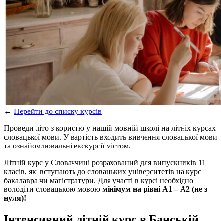
←
Перейти до списку курсів
Проведи літо з користю у нашій мовній школі на літніх курсах
словацької мови. У вартість входить вивчення словацької мови
та ознайомлювальні екскурсії містом.
Літній курс у Словаччині розрахований для випускників 11
класів, які вступають до словацьких університетів на курс
бакалавра чи магістратури. Для участі в курсі необхідно
володіти словацькою мовою
мінімум на рівні А1 – А2 (не з
нуля)!
Інтенсивний літній курс в Банській