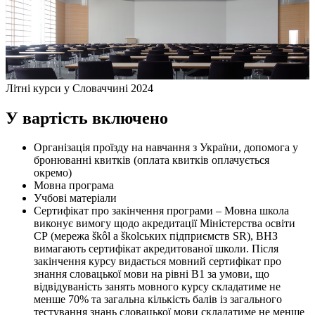
Літні курси у Словаччині 2024
У вартість включено
Організація проїзду на навчання з України, допомога у
бронюванні квитків (оплата квитків оплачується
окремо)
Мовна програма
Учбові матеріали
Сертифікат про закінчення програми – Мовна школа
виконує вимогу щодо акредитації Міністерства освіти
СР (мережа škôl a školських підприємств SR), ВНЗ
вимагають сертифікат акредитованої школи. Після
закінчення курсу видається мовний сертифікат про
знання словацької мови на рівні В1 за умови, що
відвідуваність занять мовного курсу складатиме не
менше 70% та загальна кількість балів із загального
тестування знань словацької мови складатиме не менше