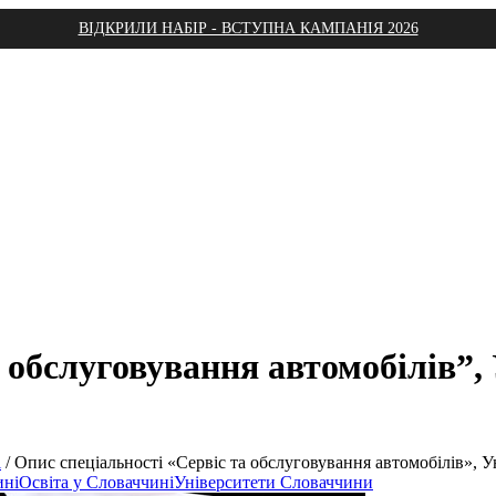
ВІДКРИЛИ НАБІР - ВСТУПНА КАМПАНІЯ 2026
 обслуговування автомобілів”, 
і
/
Опис спеціальності «Сервіс та обслуговування автомобілів», У
ині
Освіта у Словаччині
Університети Словаччини