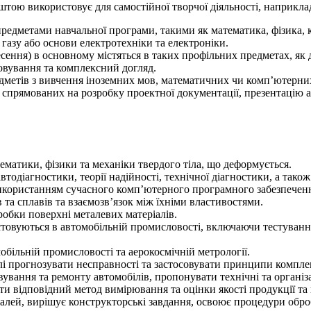
штою використовує для самостійної творчої діяльності, наприклад
предметами навчальної програми, такими як математика, фізика, 
 газу або основи електротехніки та електроніки.
сення) в основному містяться в таких профільних предметах, як д
овування та комплексний догляд.
дметів з вивчення іноземних мов, математичних чи комп’ютерни
 спрямованих на розробку проектної документації, презентацію а
матики, фізики та механіки твердого тіла, що деформується.
автодіагностики, теорії надійності, технічної діагностики, а та
використанням сучасного комп’ютерного програмного забезпечен
 та сплавів та взаємозв’язок між їхніми властивостями.
робки поверхні металевих матеріалів.
истовуються в автомобільній промисловості, включаючи тестуванн
обільній промисловості та аерокосмічній метрології.
лі прогнозувати несправності та застосовувати принципи компле
вання та ремонту автомобілів, пропонувати технічні та організа
ти відповідний метод вимірювання та оцінки якості продукції та 
лей, вирішує конструкторські завдання, освоює процедури обро