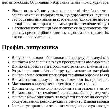
для автомобілів. Отриманий набір знань та навичок студент зре
Рівень знань забезпечується загальноосвітніми базовими 
основи механіки твердого тіла, що деформується, рідини і
Застосування цих знань та їх розуміння (конкретне перене
автодіагностика, прикладна мехатроніка, технічне обслуг
Переносімі компетенції забезпечуються за допомогою пре
рішень, презентаційних навичок за допомогою предметів,
екологічного мислення.
Профіль випускника
Випускник освоює обчислювальні процедури в галузі мате
Він також має знання в галузі проектування автомобілів, 
Він може проектувати прості конструктивні елементи з 
Розуміє принципи базової структури металевих матеріалів
Він/вона знає основні процедури термічної обробки та об
Він має знання в галузі пластмас і композитів, що викор
Має знання в галузі електротехніки та електроніки.
Він має огляд технологій виробництва та ремонту в автом
Він може оцінити технічний стан автомобілів, у тому чис
Він/вона може оцінювати та керувати процесами обслугову
обслуговування, реконструкції та ремонту. Вміння вибира
Застосовує принципи основних методів проектування дета