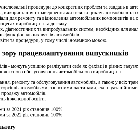
числювальні процедури до конкретних проблем та завдань в авт
 використання та завершення життєвого циклу автомобілів та ї
еріали для ремонту та відновлення автомобільних компонентів на
роцесах виробництва та догляду.
, діагностичних та випробувальних систем, необхідних для аналі
ь функціональних вузлів автомобілів.
звіти та процедури, у тому числі іноземною мовою.
и зору працевлаштування випускників
в» можуть успішно реалізувати себе як фахівці в різних галузях
комплексного обслуговування автомобільного виробництва.
ння, ремонту та обслуговування автомобілів, а також у всіх тра
а торгівлі автомобілями, запасними частинами, експлуатаційними
 продажу автомобілів.
нь інженерної освіти.
ми за 2021 рік становив 100%
ми за 2022 рік становив 100%
льтету