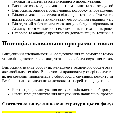
техніки та систем автоматизованого проектування.
Визначає взаємодію компонентів машини та застосовує об
Випускник оцінює проектування, розробку, впровадження,
Він/вона може проектувати відповідні технології та мат
якість продукції та виконувати метрологічні завдання у п
Він здатний забезпечити ефективну роботу вимірювальних
Аналізуються можливості економічних та технічних рішен
Створює та аналізує креслярську документацію, технічні 
Потенціал навчальної програми з точк
Випускники спеціальності «Обслуговування та ремонт автомобілі
управління, якості, логістики, технічного обслуговування та 
Випускник знайде роботу як менеджер з технічного обслуговува
автомобільну техніку. Він готовий працювати у сфері послуг т
як незалежний підприємець у сфері обслуговування, ремонту та
Всебічні знання випускника дозволяють перейти на другий ріве
Рівень працевлаштування випускників навчальної програ
Рівень працевлаштування випускників навчальної програ
Статистика випускника магістратури цього факу