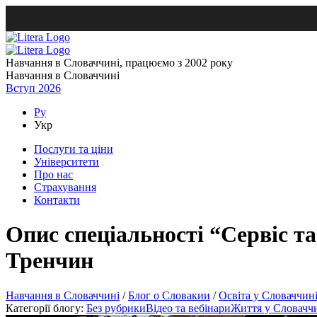
Навчання в Словаччині, працюємо з 2002 року
Навчання в Словаччині
Вступ 2026
Ру
Укр
Послуги та ціни
Університети
Про нас
Страхування
Контакти
Опис спеціальності “Сервіс та
Тренчин
Навчання в Словаччині
/
Блог о Словакии
/
Освіта у Словаччин
Категорії блогу:
Без рубрики
Відео та вебінари
Життя у Словачч