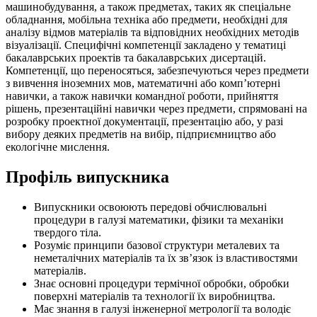
машинобудування, а також предметах, таких як спеціальне
обладнання, мобільна техніка або предмети, необхідні для
аналізу відмов матеріалів та відповідних необхідних методів
візуалізації. Специфічні компетенції закладено у тематиці
бакалаврських проектів та бакалаврських дисертацій.
Компетенції, що переносяться, забезпечуються через предмети
з вивчення іноземних мов, математичні або комп’ютерні
навички, а також навички командної роботи, прийняття
рішень, презентаційні навички через предмети, спрямовані на
розробку проектної документації, презентацію або, у разі
вибору деяких предметів на вибір, підприємництво або
екологічне мислення.
Профіль випускника
Випускники освоюють передові обчислювальні
процедури в галузі математики, фізики та механіки
твердого тіла.
Розуміє принципи базової структури металевих та
неметалічних матеріалів та їх зв’язок із властивостями
матеріалів.
Знає основні процедури термічної обробки, обробки
поверхні матеріалів та технології їх виробництва.
Має знання в галузі інженерної метрології та володіє