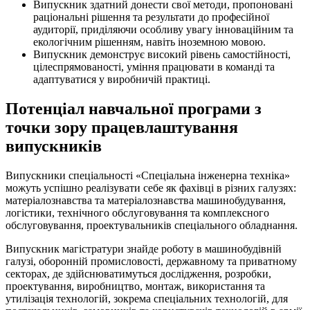
Випускник здатний донести свої методи, пропоновані
раціональні рішення та результати до професійної
аудиторії, приділяючи особливу увагу інноваційним та
екологічним рішенням, навіть іноземною мовою.
Випускник демонструє високий рівень самостійності,
цілеспрямованості, уміння працювати в команді та
адаптуватися у виробничій практиці.
Потенціал навчальної програми з
точки зору працевлаштування
випускників
Випускники спеціальності «Спеціальна інженерна техніка»
можуть успішно реалізувати себе як фахівці в різних галузях:
матеріалознавства та матеріалознавства машинобудування,
логістики, технічного обслуговування та комплексного
обслуговування, проектувальників спеціального обладнання.
Випускник магістратури знайде роботу в машинобудівній
галузі, оборонній промисловості, державному та приватному
секторах, де здійснюватимуться дослідження, розробки,
проектування, виробництво, монтаж, використання та
утилізація технологій, зокрема спеціальних технологій, для