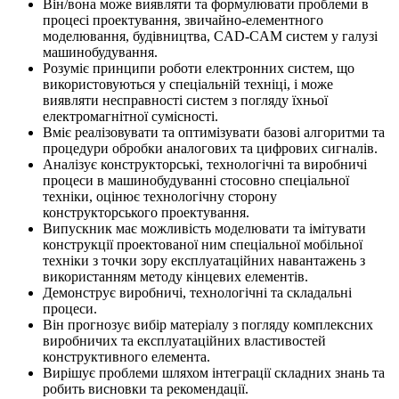
Він/вона може виявляти та формулювати проблеми в
процесі проектування, звичайно-елементного
моделювання, будівництва, CAD-CAM систем у галузі
машинобудування.
Розуміє принципи роботи електронних систем, що
використовуються у спеціальній техніці, і може
виявляти несправності систем з погляду їхньої
електромагнітної сумісності.
Вміє реалізовувати та оптимізувати базові алгоритми та
процедури обробки аналогових та цифрових сигналів.
Аналізує конструкторські, технологічні та виробничі
процеси в машинобудуванні стосовно спеціальної
техніки, оцінює технологічну сторону
конструкторського проектування.
Випускник має можливість моделювати та імітувати
конструкції проектованої ним спеціальної мобільної
техніки з точки зору експлуатаційних навантажень з
використанням методу кінцевих елементів.
Демонструє виробничі, технологічні та складальні
процеси.
Він прогнозує вибір матеріалу з погляду комплексних
виробничих та експлуатаційних властивостей
конструктивного елемента.
Вирішує проблеми шляхом інтеграції складних знань та
робить висновки та рекомендації.