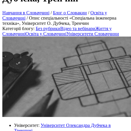
Навчання в Словаччині
/
Блог о Словакии
/
Освіта у
Словаччині
/
Опис спеціальності «Спеціальна інженерна
техніка», Університет О. Дубчека, Тренчин
Категорії блогу:
Без рубрики
Відео та вебінари
Життя у
Словаччині
Освіта у Словаччині
Університети Словаччини
Університет:
Університет Олександра Дубчека в
Тренчині