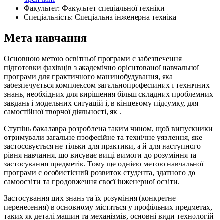
Факультет: Факультет спеціальної техніки
Спеціальність: Спеціальна інженерна техніка
Мета навчання
Основною метою освітньої програми є забезпечення
підготовки фахівців з академічно орієнтованої навчальної
програми для практичного машинобудування, яка
забезпечується комплексом загальнопрофесійних і технічних
знань, необхідних для вирішення більш складних проблемних
завдань і модельних ситуацій і, в кінцевому підсумку, для
самостійної творчої діяльності, як .
Ступінь бакалавра розроблена таким чином, щоб випускники
отримували загальне професійне та технічне уявлення, яке
застосовується не тільки для практики, а й для наступного
рівня навчання, що висуває вищі вимоги до розуміння та
застосування предметів. Тому ще однією метою навчальної
програми є особистісний розвиток студента, здатного до
самоосвіти та продовження своєї інженерної освіти.
Застосування цих знань та їх розуміння (конкретне
перенесення) в основному містяться у профільних предметах,
таких як деталі машин та механізмів, основні види технологій