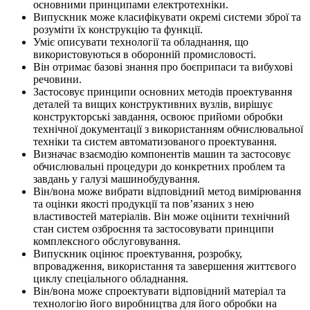
основними принципами електротехніки.
Випускник може класифікувати окремі системи зброї та
розуміти їх конструкцію та функції.
Уміє описувати технології та обладнання, що
використовуються в оборонній промисловості.
Він отримає базові знання про боєприпаси та вибухові
речовини.
Застосовує принципи основних методів проектування
деталей та вищих конструктивних вузлів, вирішує
конструкторські завдання, освоює прийоми обробки
технічної документації з використанням обчислювальної
техніки та систем автоматизованого проектування.
Визначає взаємодію компонентів машин та застосовує
обчислювальні процедури до конкретних проблем та
завдань у галузі машинобудування.
Він/вона може вибрати відповідний метод вимірювання
та оцінки якості продукції та пов’язаних з нею
властивостей матеріалів. Він може оцінити технічний
стан систем озброєння та застосовувати принципи
комплексного обслуговування.
Випускник оцінює проектування, розробку,
впровадження, використання та завершення життєвого
циклу спеціального обладнання.
Він/вона може спроектувати відповідний матеріал та
технологію його виробництва для його обробки на