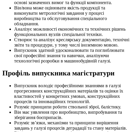
основі зазначених вимог та функції компонента.
Він/вона може оцінювати якість продукції та
виконувати метрологічні завдання у процесі
виробництва та обслуговування спеціального
обладнання.
Аналізує можливості економічних та технічних рішень
функціональних вузлів спеціальної техніки.
Створює та аналізує креслярську документацію, технічні
звіти та процедури, у тому числі іноземною мовою.
Випускник здатний удосконалювати та поглиблювати
свої професійні знання та навички, аналізуючи
технологічні розробки в машинобудівній галузі.
Профіль випускника магістратури
Випускник володіє професійними знаннями в галузі
прогресивних конструкційних матеріалів та оцінки їх
властивостей у конкретних умовах, конструкційних
процесів та інноваційних технологій.
Розуміє принципи роботи ствольної зброї, балістику.
Він має уявлення про виробництво, випробування та
зберігання боєприпасів.
Розуміє зв’язки, механізми та принципи вирішення
завдань у галузі процесів деградації та стану матеріалів.