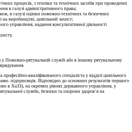
ічних процесів, з техніки та технічних засобів при проведенні
ення в галузі адміністративного права;
еж, в галузі оцінки пожежно-технічних та безпечних
ці на виробництві, цивільний захист;
ного управління, надання консультативної діяльності
ахисту.
я у Пожежно-рятувальній службі або в іншому рятувальному
оврядування.
а професійно-кваліфікованого спеціаліста у відділі цивільного
ами- підприємців. Відповідно до основних результатів першого
иво в ХаЗЗ), на окремих рівнях державного управління, у
ятувальної служби, безпеки та охорони здоров’я на