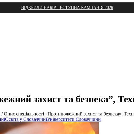
ВІДКРИЛИ НАБІР - ВСТУПНА КАМПАНІЯ 2026
ежний захист та безпека”, Тех
і
/
Опис спеціальності «Протипожежний захист та безпека», Техн
ині
Освіта у Словаччині
Університети Словаччини