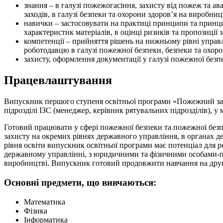
знання – в галузі пожежогасіння, захисту від пожеж та ав
заходів, в галузі безпеки та охорони здоров’я на виробниц
навички – застосовувати на практиці принципи та принц
характеристик матеріалів, в оцінці ризиків та пропозиції 
компетенції – прийняття рішень на нижньому рівні управл
роботодавцю в галузі пожежної безпеки, безпеки та охоро
захисту, оформлення документації у галузі пожежної безпе
Працевлаштування
Випускник першого ступеня освітньої програми «Пожежний зах
підрозділі ІЗС (менеджер, керівник рятувальних підрозділів), у
Готовий працювати у сфері пожежної безпеки та пожежної безпек
захисту на окремих рівнях державного управління, в органах 
рівня освіти випускник освітньої програми має потенціал для р
державному управлінні, з юридичними та фізичними особами-під
виробництві. Випускник готовий продовжити навчання на друг
Основні предмети, що вивчаються:
Математика
Фізика
Інформатика