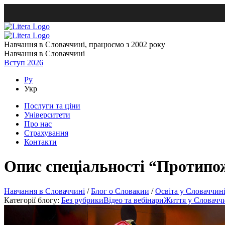
Навчання в Словаччині, працюємо з 2002 року
Навчання в Словаччині
Вступ 2026
Ру
Укр
Послуги та ціни
Університети
Про нас
Страхування
Контакти
Опис спеціальності “Протипож
Навчання в Словаччині
/
Блог о Словакии
/
Освіта у Словаччин
Категорії блогу:
Без рубрики
Відео та вебінари
Життя у Словачч