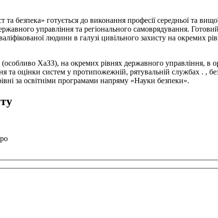
та безпека» готується до виконання професії середньої та вищо
державного управління та регіонального самоврядування. Готовий
кваліфікованої людини в галузі цивільного захисту на окремих рі
С (особливо ХаЗЗ), на окремих рівнях державного управління, в
та оцінки систем у протипожежній, рятувальній службах . , безп
івні за освітніми програмами напряму «Науки безпеки».
ету
вро