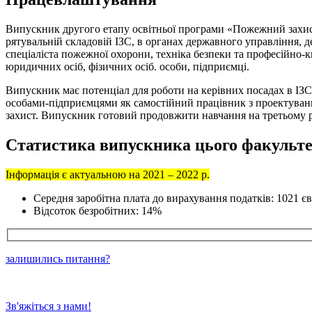
Випускник другого етапу освітньої програми «Пожежний захист 
рятувальній складовій ІЗС, в органах державного управління, 
спеціаліста пожежної охорони, техніка безпеки та професійно-
юридичних осіб, фізичних осіб. особи, підприємці.
Випускник має потенціал для роботи на керівних посадах в ІЗ
особами-підприємцями як самостійний працівник з проектування 
захист. Випускник готовий продовжити навчання на третьому р
Статистика випускника цього факульт
Інформація є актуальною на 2021 – 2022 р.
Середня заробітна плата до вирахування податків: 1021 є
Відсоток безробітних: 14%
залишились питання?
Зв'яжіться з нами!