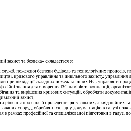
й захист та безпека» складається з:
 служб, пожежної безпеки будівель та технологічних процесів, п
бництві, кризового управління та цивільного захисту, управління
ми при ліквідації складних пожеж та інших НС, управляти проце
есійні знання для створення ІЗС намірів та концепції, організов
ігання та вирішення кризових ситуацій, обробляти документацію,
цивільний захист;
ати рішення про спосіб проведення рятувальних, ліквідаційних 
ізованих споруд, обробляти складну документацію в галузі пожеж
я в рамках професійної та спеціалізованої підготовки в галузі п