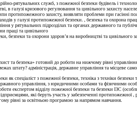
арійно-рятувальних служб, з пожежної безпеки будівель і технолог
тві, в галузі кризового регулювання та цивільного захисту насел
ипи протипожежного захисту, виявляти проблеми при гасінні пож
заходів у галузі протипожежної безпеки. , безпека та охорона пра
іння у рятувальних підрозділах та органах державного та публіч
ни праці та цивільного
ки, безпеки та охорони здоров’я на виробництві та цивільного з
ист та безпека» готовий до роботи на нижчому рівні управлінн
 межах штату? адміністрація, державне управління та місцеве сам
и як спеціаліст з пожежної безпеки, техніка з техніки безпеки т
державного управління, з юридичними особами та фізичними особ
оботи експертом відділу пожежної безпеки та безпеки ІЗС (особл
приємцями, які беруть участь у забезпеченні протипожежної , р
ому рівні за освітньою програмою за напрямом навчання.