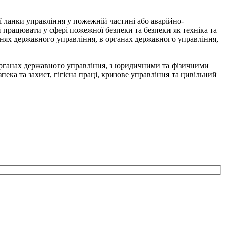
ї ланки управління у пожежній частині або аварійно-
 працювати у сфері пожежної безпеки та безпеки як техніка та
внях державного управління, в органах державного управління,
 органах державного управління, з юридичними та фізичними
ека та захист, гігієна праці, кризове управління та цивільний