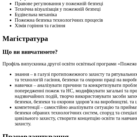
Правове регулювання у пожежній безпеці
Технічна візуалізація у пожежній безпеці
Будівельна механіка
Пожежна безпека технологічних процесів
Хімія горіння та гасіння
Магістратура
Що ви вивчатимете?
Профіль випускника другої освіти освітньої програми «Пожежни
знання – в галузі протипожежного захисту та рятувальних
та технологій гасіння, безпеки та охорони праці на виро
навички – аналізувати причини та конкретизувати пробле
попередженні пожеж та НС, модифікувати загальні та проф
надзвичайних подій, творчо використовувати засоби запоб
безпеки, безпеки та охорони здоров’я на виробництві. та 
компетенції – самостійно аналізувати ситуацію та прийм
безпеки обраних технологічних систем, споруд та спеціал
цивільного захисту, створити концепцію освіти та навчанн
захисту.
Працевлаштування