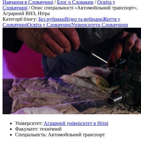
Навчання в Словаччині
/
Блог о Словакии
/
Освіта у
Словаччині
/
Опис спеціальності «Автомобільний транспорт»,
Аграрний ВНЗ, Нітра
Категорії блогу:
Без рубрики
Відео та вебінари
Життя у
Словаччині
Освіта у Словаччині
Університети Словаччини
Університет:
Аграрний університет в Нітрі
Факультет: технічний
Спеціальність: Автомобільний транспорт