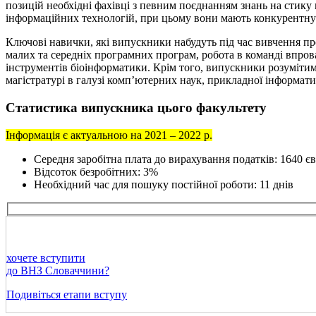
позицій необхідні фахівці з певним поєднанням знань на стику
інформаційних технологій, при цьому вони мають конкурентну 
Ключові навички, які випускники набудуть під час вивчення п
малих та середніх програмних програм, робота в команді впро
інструментів біоінформатики. Крім того, випускники розумітим
магістратурі в галузі комп’ютерних наук, прикладної інформатик
Статистика випускника цього факультету
Інформація є актуальною на 2021 – 2022 р.
Середня заробітна плата до вирахування податків: 1640 є
Відсоток безробітних: 3%
Необхідний час для пошуку постійної роботи: 11 днів
хочете вступити
до ВНЗ Словаччини?
Подивіться етапи вступу