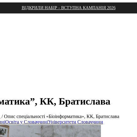
ВІДКРИЛИ НАБІР - ВСТУПНА КАМПАНІЯ 2026
матика”, КК, Братислава
і
/
Опис спеціальності «Біоінформатика», КК, Братислава
ині
Освіта у Словаччині
Університети Словаччини