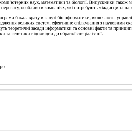
 комп’ютерних наук, математики та біології. Випускники також м
перевагу, особливо в компаніях, які потребують міждисциплінар
рограми бакалаврату в галузі біоінформатики, включають: управ
вадження великих систем, ефективне спілкування з науковими ек
уть теоретичні засади інформатики та основні факти та принципи
и та генетики відповідно до обраної спеціалізації.
вро