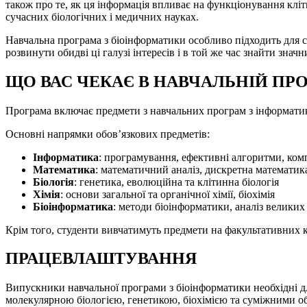
також про те, як ця інформація впливає на функціонування клі
сучасних біологічних і медичних науках.
Навчальна програма з біоінформатики особливо підходить для 
розвинути обидві ці галузі інтересів і в той же час знайти знач
ЩО ВАС ЧЕКАЄ В НАВЧАЛЬНІЙ ПРО
Програма включає предмети з навчальних програм з інформатики, б
Основні напрямки обов’язкових предметів:
Інформатика
: програмування, ефективні алгоритми, комп
Математика
: математичний аналіз, дискретна математика
Біологія
: генетика, еволюційна та клітинна біологія
Хімія
: основи загальної та органічної хімії, біохімія
Біоінформатика
: методи біоінформатики, аналіз великих
Крім того, студенти вивчатимуть предмети на факультативних к
ПРАЦЕВЛАШТУВАННЯ
Випускники навчальної програми з біоінформатики необхідні дл
молекулярною біологією, генетикою, біохімією та суміжними об