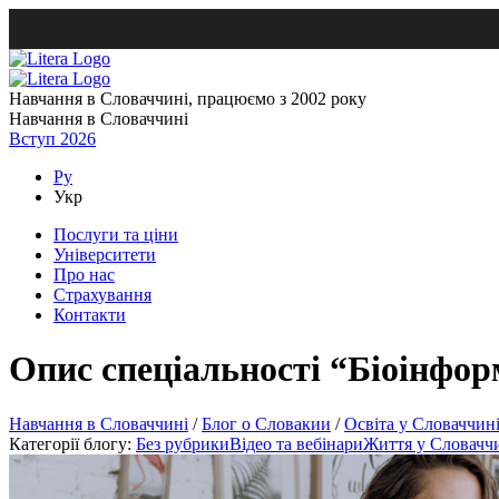
Навчання в Словаччині, працюємо з 2002 року
Навчання в Словаччині
Вступ 2026
Ру
Укр
Послуги та ціни
Університети
Про нас
Страхування
Контакти
Опис спеціальності “Біоінфор
Навчання в Словаччині
/
Блог о Словакии
/
Освіта у Словаччин
Категорії блогу:
Без рубрики
Відео та вебінари
Життя у Словачч