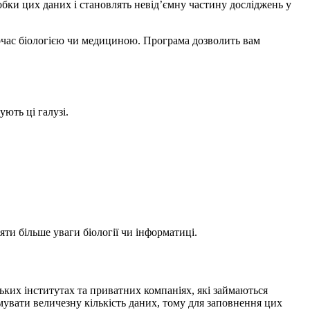
обки цих даних і становлять невід’ємну частину досліджень у
ночас біологією чи медициною. Програма дозволить вам
ують ці галузі.
ти більше уваги біології чи інформатиці.
ьких інститутах та приватних компаніях, які займаються
мувати величезну кількість даних, тому для заповнення цих