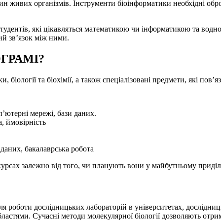
тин живих організмів. Інструменти біоінформатики необхідні обр
студентів, які цікавляться математикою чи інформатикою та вод
ний зв’язок між ними.
ГРАМІ?
іології та біохімії, а також спеціалізовані предмети, які пов’яз
’ютерні мережі, бази даних.
, ймовірність
 даних, бакалаврська робота
урсах залежно від того, чи планують вони у майбутньому приділя
я роботи дослідницьких лабораторій в університетах, дослідниц
ластями. Сучасні методи молекулярної біології дозволяють отри