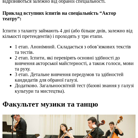
відрізняються залежно від обраної спеціальності.
Приклад вступних іспитів на спеціальність “Актор
театру”:
Іспити з таланту займають 4 дні (або більше днів, залежно від
кількості претендентів) і проходять у три етапи.
1 етап. Анонімний. Складається з обов’язкових текстів
та тестів.
2 етап. Іспити, які перевірять основні здібності до
вивчення акторської майстерності, а також голоси, мови
та руху.
3 етап. Детальне вивчення передумов та здібностей
кандидатів для обраної галузі.
Додатково. Загальноосвітній тест (базові знання у галузі
культури та мистецтва).
Факультет музики та танцю