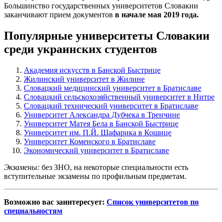
Большинство государственных университетов Словакии
заканчивают прием документов
в начале мая 2019 года.
Популярные университеты Словакии
среди украинских студентов
Академия искусств в Банской Быстрице
Жилинский университет в Жилине
Словацкий медицинский университет в Братиславе
Словацкий сельскохозяйственный университет в Нитре
Словацкий технический университет в Братиславе
Университет Александра Дубчека в Тренчине
Университет Матея Бела в Банской Быстрице
Университет им. П.Й. Шафарика в Кошице
Университет Коменского в Братиславе
Экономический университет в Братиславе
Экзамены:
без ЗНО, на некоторые специальности есть
вступительные экзамены по профильным предметам.
Возможно вас заинтересует:
Список университетов по
специальностям