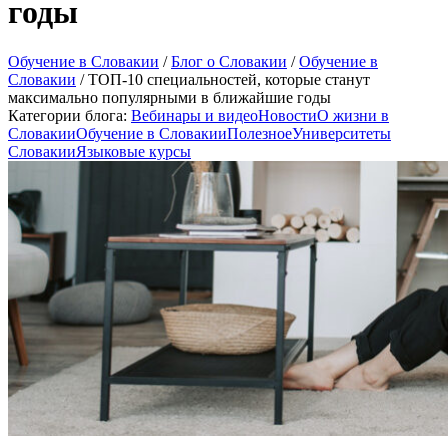
годы
Обучение в Словакии
/
Блог о Словакии
/
Обучение в
Словакии
/
ТОП-10 специальностей, которые станут
максимально популярными в ближайшие годы
Категории блога:
Вебинары и видео
Новости
О жизни в
Словакии
Обучение в Словакии
Полезное
Университеты
Словакии
Языковые курсы