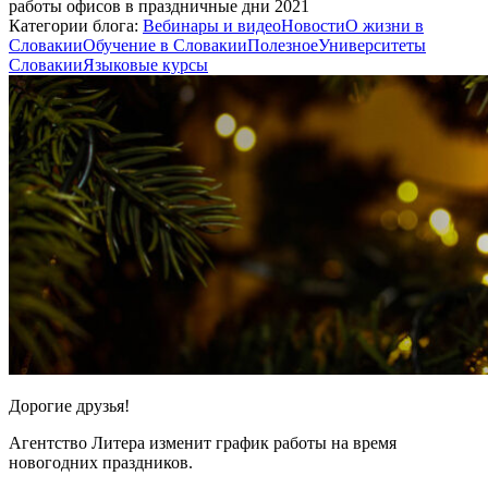
работы офисов в праздничные дни 2021
Категории блога:
Вебинары и видео
Новости
О жизни в
Словакии
Обучение в Словакии
Полезное
Университеты
Словакии
Языковые курсы
Дорогие друзья!
Агентство Литера изменит график работы на время
новогодних праздников.