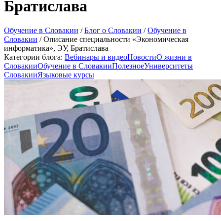
Братислава
Обучение в Словакии
/
Блог о Словакии
/
Обучение в
Словакии
/
Описание специальности «Экономическая
информатика», ЭУ, Братислава
Категории блога:
Вебинары и видео
Новости
О жизни в
Словакии
Обучение в Словакии
Полезное
Университеты
Словакии
Языковые курсы