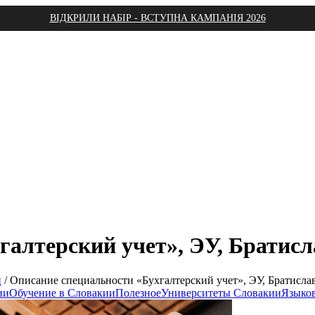
ВІДКРИЛИ НАБІР - ВСТУПНА КАМПАНІЯ 2026
галтерский учет», ЭУ, Братисл
и
/
Описание специальности «Бухгалтерский учет», ЭУ, Братисла
ии
Обучение в Словакии
Полезное
Университеты Словакии
Языко