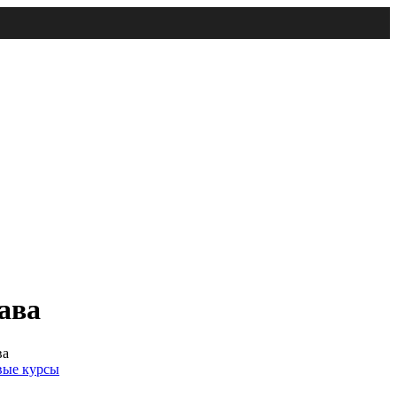
ава
ва
вые курсы