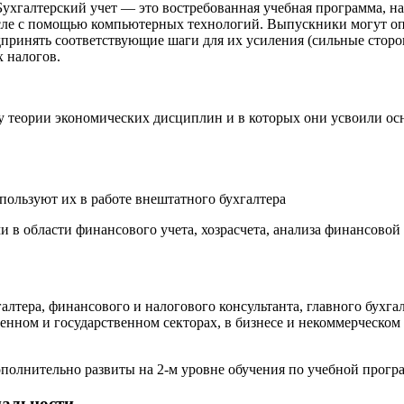
 Бухгалтерский учет — это востребованная учебная программа, н
числе с помощью компьютерных технологий. Выпускники могут о
принять соответствующие шаги для их усиления (сильные сторон
х налогов.
ову теории экономических дисциплин и в которых они усвоили о
спользуют их в работе внештатного бухгалтера
 области финансового учета, хозрасчета, анализа финансовой о
лтера, финансового и налогового консультанта, главного бухгал
енном и государственном секторах, в бизнесе и некоммерческом 
полнительно развиты на 2-м уровне обучения по учебной програ
иальности