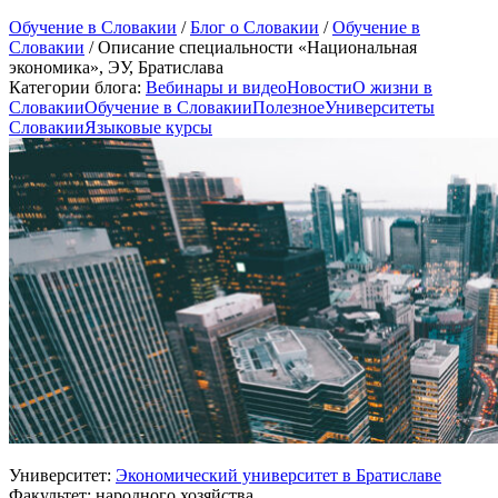
Обучение в Словакии
/
Блог о Словакии
/
Обучение в
Словакии
/
Описание специальности «Национальная
экономика», ЭУ, Братислава
Категории блога:
Вебинары и видео
Новости
О жизни в
Словакии
Обучение в Словакии
Полезное
Университеты
Словакии
Языковые курсы
Университет:
Экономический университет в Братиславе
Факультет: народного хозяйства