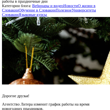
работы в праздничные дни
Категории блога:
Вебинары и видео
Новости
О жизни в
Словакии
Обучение в Словакии
Полезное
Университеты
Словакии
Языковые курсы
Дорогие друзья!
Агентство Литера изменит график работы на время
новогодних праздников.