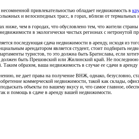
о несомненной привлекательностью обладает недвижимость в
кр
рнолыжных и велосипедных трасс, в горах, вблизи от термальных
 ниже, чем в городах, что обусловлено тем, что жители страны 
 недвижимости в экологически чистых регионах с нетронутой пр
яется последующая сдача недвижимости в аренду, исходя из того
циальным арендатором является студент, стоит подбирать недви
апартаменты туристов, то это должна быть Братислава, если хотит
это должен быть Прешовский или Жилинский край. Не последнюю
 Таким образом, ваша недвижимость в случае ее сдачи в аренду н
нию, не дает права на получение ВНЖ, однако, безусловно, с
иобретение коммерческой недвижимости, такой как склады, офис
одыскать объекты по вашему вкусу и, что самое главное, обес
так и помощь в сдаче в аренду вашей недвижимости.