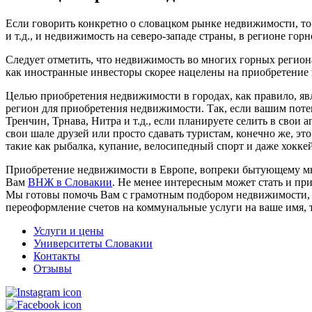
Если говорить конкретно о словацком рынке недвижимости, т
и т.д., и недвижимость на северо-западе страны, в регионе го
Следует отметить, что недвижимость во многих горных регионах
как иностранные инвесторы скорее нацелены на приобретение
Целью приобретения недвижимости в городах, как правило, явл
регион для приобретения недвижимости. Так, если вашим потен
Тренчин, Трнава, Нитра и т.д., если планируете селить в свои 
свои шале друзей или просто сдавать туристам, конечно же, 
такие как рыбалка, купание, велосипедный спорт и даже хоккей.
Приобретение недвижимости в Европе, вопреки бытующему мне
Вам
ВНЖ в Словакии
. Не менее интересным может стать и пр
Мы готовы помочь Вам с грамотным подбором недвижимости, п
переоформление счетов на коммунальные услуги на ваше имя, 
Услуги и цены
Университеты Словакии
Контакты
Отзывы