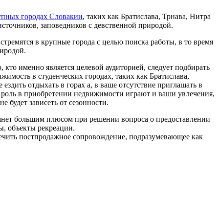
упных городах Словакии
, таких как Братислава, Трнава, Нитра
 источников, заповедников с девственной природой.
стремятся в крупные города с целью поиска работы, в то время
иродой.
, кто именно является целевой аудиторией, следует подбирать
жимость в студенческих городах, таких как Братислава,
е ездить отдыхать в горах а, в ваше отсутствие приглашать в
 роль в приобретении недвижимости играют и ваши увлечения,
е будет зависеть от сезонности.
танет большим плюсом при решении вопроса о предоставлении
ы, объекты рекреации.
печить постпродажное сопровождение, подразумевающее как