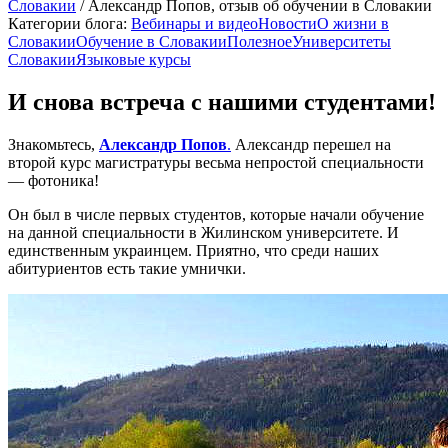
Словакии
/
Александр Попов, отзыв об обучении в Словакии
Категории блога:
Вебинары и видео
Новости
О жизни в
Словакии
Обучение в Словакии
Полезное
Университеты
Словакии
Языковые курсы
И снова встреча с нашими студентами!
Знакомьтесь,
Александр Попов
.
Александр перешел на
второй курс магистратуры весьма непростой специальности
— фотоника!
Он был в числе первых студентов, которые начали обучение
на данной специальности в Жилинском университете. И
единственным украинцем. Приятно, что среди наших
абитуриентов есть такие умнички.