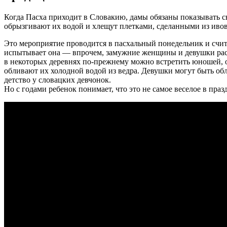
Когда Пасха приходит в Словакию, дамы обязаны показывать с
обрызгивают их водой и хлещут плетками, сделанными из ивов
Это мероприятие проводится в пасхальный понедельник и счита
испытывает она — впрочем, замужние женщины и девушки расс
в некоторых деревнях по-прежнему можно встретить юношей, 
обливают их холодной водой из ведра. Девушки могут быть обл
детство у словацких девчонок.
Но с годами ребенок понимает, что это не самое веселое в пра