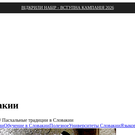
ВІДКРИЛИ НАБІР - ВСТУПНА КАМПАНІЯ 2026
акии
/
Пасхальные традиции в Словакии
ии
Обучение в Словакии
Полезное
Университеты Словакии
Языко