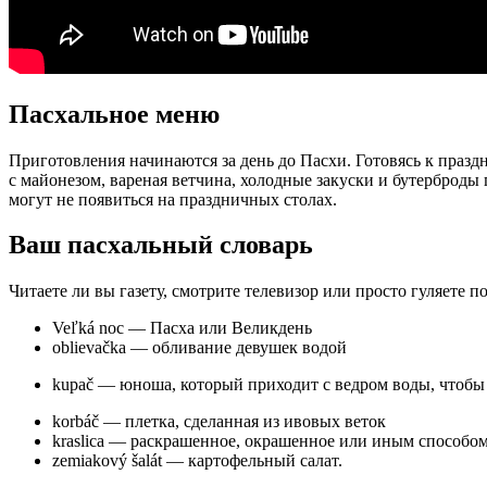
Пасхальное меню
Приготовления начинаются за день до Пасхи. Готовясь к праз
с майонезом, вареная ветчина, холодные закуски и бутерброды
могут не появиться на праздничных столах.
Ваш пасхальный словарь
Читаете ли вы газету, смотрите телевизор или просто гуляете 
Veľká noc — Пасха или Великдень
oblievačka — обливание девушек водой
kupač — юноша, который приходит с ведром воды, чтобы
korbáč — плетка, сделанная из ивовых веток
kraslica — раскрашенное, окрашенное или иным способо
zemiakový šalát — картофельный салат.