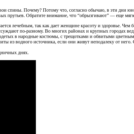
вои спины. Почему? Потому что, согласно обычаю, в эти дни юн
ых прутьев. Обратите внимание, что “обрызгивают” — еще мягко 
ется лечебным, так как дает женщине красоту и здоровье. Чем б
уждают по-разному. Во многих районах и крупных городах вед
одетых в народные костюмы, с трещотками и обвитыми цветным
иты из водного источника, если они живут неподалеку от него. 
здничных днях.