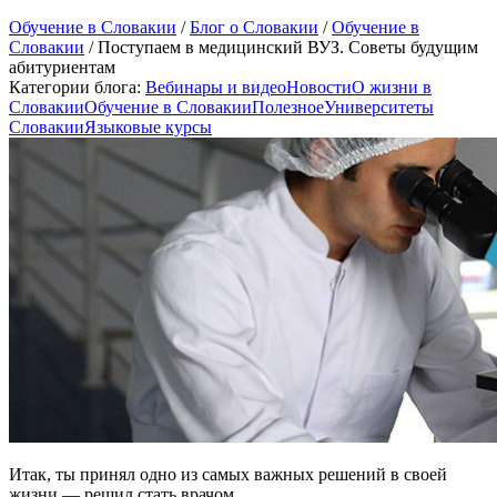
Обучение в Словакии
/
Блог о Словакии
/
Обучение в
Словакии
/
Поступаем в медицинский ВУЗ. Советы будущим
абитуриентам
Категории блога:
Вебинары и видео
Новости
О жизни в
Словакии
Обучение в Словакии
Полезное
Университеты
Словакии
Языковые курсы
Итак, ты принял одно из самых важных решений в своей
жизни — решил стать врачом.