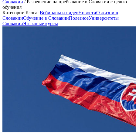
Словакии
/
Разрешение на пребывание в Словакии с целью
обучения
Категории блога:
Вебинары и видео
Новости
О жизни в
Словакии
Обучение в Словакии
Полезное
Университеты
Словакии
Языковые курсы