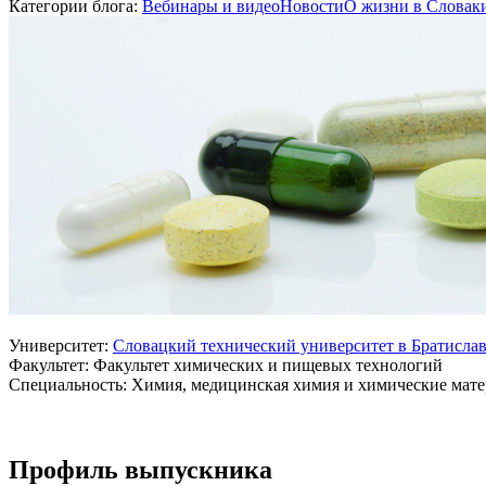
Категории блога:
Вебинары и видео
Новости
О жизни в Словак
Университет:
Словацкий технический университет в Братисла
Факультет: Факультет химических и пищевых технологий
Специальность: Химия, медицинская химия и химические мат
Профиль выпускника