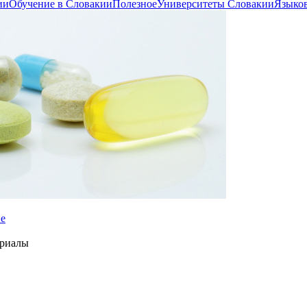
ии
Обучение в Словакии
Полезное
Университеты Словакии
Языко
ве
ериалы