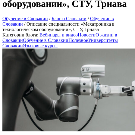
оборудовании», СТУ, Трнава
Обучение в Словакии
/
Блог о Словакии
/
Обучение в
Словакии
/
Описание специальности «Мехатроника в
технологическом оборудовании», СТУ, Трнава
Категории блога:
Вебинары и видео
Новости
О жизни в
Словакии
Обучение в Словакии
Полезное
Университеты
Словакии
Языковые курсы