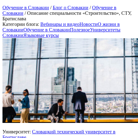
Обучение в Словакии
/
Блог о Словакии
/
Обучение в
Словакии
/
Описание специальности «Строительство», СТУ,
Братислава
Категории блога:
Вебинары и видео
Новости
О жизни в
Словакии
Обучение в Словакии
Полезное
Университеты
Словакии
Языковые курсы
Университет:
Словацкий технический университет в
Братиславе