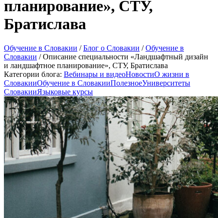
планирование», СТУ,
Братислава
Обучение в Словакии
/
Блог о Словакии
/
Обучение в
Словакии
/
Описание специальности «Ландшафтный дизайн
и ландшафтное планирование», СТУ, Братислава
Категории блога:
Вебинары и видео
Новости
О жизни в
Словакии
Обучение в Словакии
Полезное
Университеты
Словакии
Языковые курсы