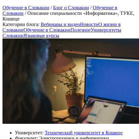
Обучение в Словакии
/
Блог о Словакии
/
Обучение в
Словакии
/
Описание специальности «Информатика», ТУКЕ,
Кошице
Категории блога:
Вебинары и видео
Новости
О жизни в
Словакии
Обучение в Словакии
Полезное
Университеты
Словакии
Языковые курсы
Университет:
Технический университет в Кошице
Факультет: Электротехники и информатики