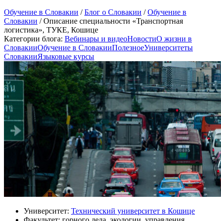
Обучение в Словакии
/
Блог о Словакии
/
Обучение в
Словакии
/
Описание специальности «Транспортная
логистика», ТУКЕ, Кошице
Категории блога:
Вебинары и видео
Новости
О жизни в
Словакии
Обучение в Словакии
Полезное
Университеты
Словакии
Языковые курсы
Университет:
Технический университет в Кошице
Факультет: горного дела, экологии, управления