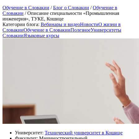
Обучение в Словакии
/
Блог о Словакии
/
Обучение в
Словакии
/
Описание специальности «Промышленная
инженерия», ТУКЕ, Кошице
Категории блога:
Вебинары и видео
Новости
О жизни в
Словакии
Обучение в Словакии
Полезное
Университеты
Словакии
Языковые курсы
Университет:
Технический университет в Кошице
Факультет: Машиностроительный