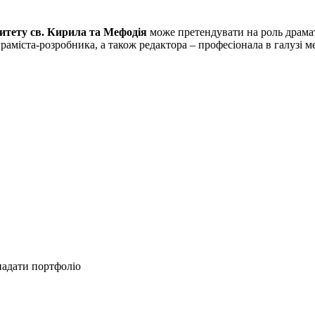
ситету св. Кирила та Мефодія
може претендувати на роль драмат
аміста-розробника, а також редактора – професіонала в галузі ме
надати портфоліо