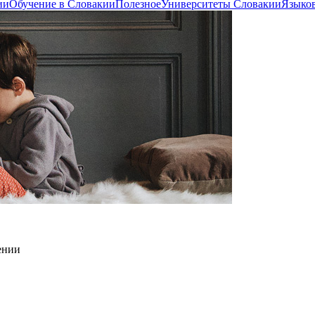
ии
Обучение в Словакии
Полезное
Университеты Словакии
Языко
ении