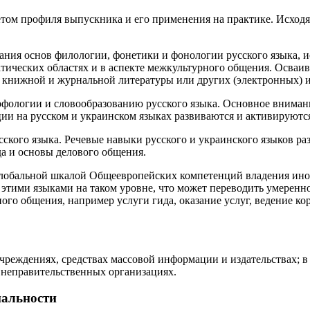
том профиля выпускника и его применения на практике. Исходя 
ания основ филологии, фонетики и фонологии русского языка, 
тических областях и в аспекте межкультурного общения. Осваи
книжной и журнальной литературы или других (электронных) ис
фологии и словообразованию русского языка. Основное внимани
ии на русском и украинском языках развиваются и активируютс
сского языка. Речевые навыки русского и украинского языков р
а и основы делового общения.
глобальной шкалой Общеевропейских компетенций владения ин
еет этими языками на таком уровне, что может переводить умере
ого общения, например услуги гида, оказание услуг, ведение к
реждениях, средствах массовой информации и издательствах; в 
 неправительственных организациях.
иальности