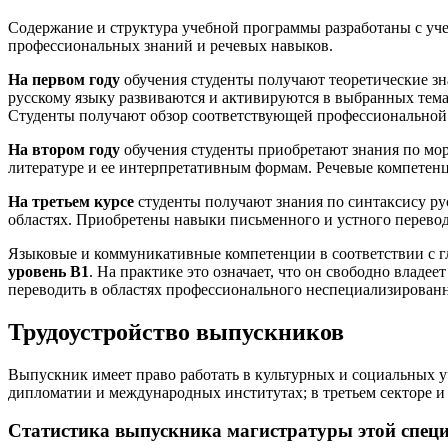
Содержание и структура учебной программы разработаны с уче
профессиональных знаний и речевых навыков.
На первом году
обучения студенты получают теоретические зн
русскому языку развиваются и активируются в выбранных тема
Студенты получают обзор соответствующей профессиональной 
На втором году
обучения студенты приобретают знания по мор
литературе и ее интерпретативным формам. Речевые компетенц
На третьем курсе
студенты получают знания по синтаксису ру
областях. Приобретены навыки письменного и устного перевод
Языковые и коммуникативные компетенции в соответствии с 
уровень B1
. На практике это означает, что он свободно влад
переводить в областях профессионального неспециализированн
Трудоустройство выпускников
Выпускник имеет право работать в культурных и социальных уч
дипломатии и международных институтах; в третьем секторе и
Статистика выпускника магистратуры этой спец