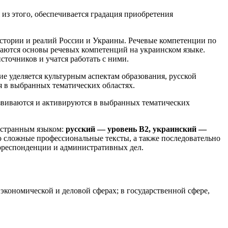
из этого, обеспечивается градация приобретения
истории и реалий России и Украины. Речевые компетенции по
ваются основы речевых компетенций на украинском языке.
точников и учатся работать с ними.
е уделяется культурным аспектам образования, русской
я в выбранных тематических областях.
азвиваются и активируются в выбранных тематических
остранным языком:
русский — уровень B2, украинский —
нно сложные профессиональные тексты, а также последовательно
орреспонденции и административных дел.
экономической и деловой сферах; в государственной сфере,