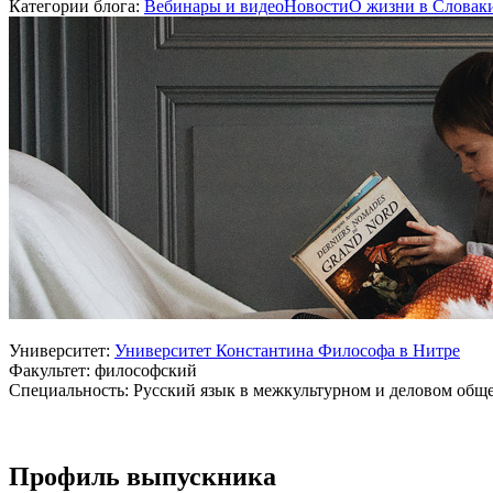
Категории блога:
Вебинары и видео
Новости
О жизни в Словак
Университет:
Университет Константина Философа в Нитре
Факультет: философский
Специальность: Русский язык в межкультурном и деловом общ
Профиль выпускника