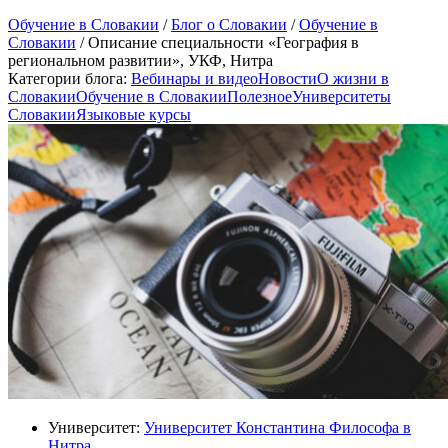
Обучение в Словакии
/
Блог о Словакии
/
Обучение в
Словакии
/
Описание специальности «География в
региональном развитии», УКФ, Нитра
Категории блога:
Вебинары и видео
Новости
О жизни в
Словакии
Обучение в Словакии
Полезное
Университеты
Словакии
Языковые курсы
Университет:
Университет Константина Философа в
Нитра