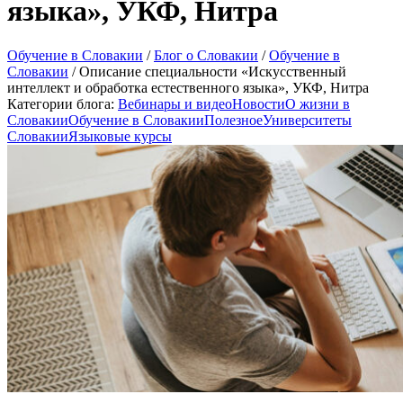
языка», УКФ, Нитра
Обучение в Словакии
/
Блог о Словакии
/
Обучение в
Словакии
/
Описание специальности «Искусственный
интеллект и обработка естественного языка», УКФ, Нитра
Категории блога:
Вебинары и видео
Новости
О жизни в
Словакии
Обучение в Словакии
Полезное
Университеты
Словакии
Языковые курсы