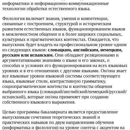
информатики и информационно-коммуникационные
технологии обработки естественного языка.
Филология включает знания, умения и компетенции,
связанные с построением, структурой и историческим
развитием естественных языков, функционированием языков
в межличностном общении и в более широких социальных,
культурных и прагматических контекстах. Ожидается, что
выпускник будет владеть на профессиональном уровне одним
из следующих языков:
словацким, английским, немецким,
русским или испанским.
Они обладают реляционными и
аргументативными знаниями о языке и его законах, о
способах и условиях его функционирования на всех языковых
уровнях и в его отношениях с другими языками. Он/она знает
все языковые уровни языковой системы соответствующего
языка, языковые стили, контрастивную грамматику,
социопрагматические контексты и контексты общения
выбранного языка (словацкий/английский/немецкий/русский/
испанский), которые он/она применяет при создании
собственного языкового выражения.
Целью программы бакалавриата является предоставление
выпускникам сочетания теоретических знаний и
практических навыков по двум направлениям обучения
(информатика и филология) на уровне синтеза с акцентом на