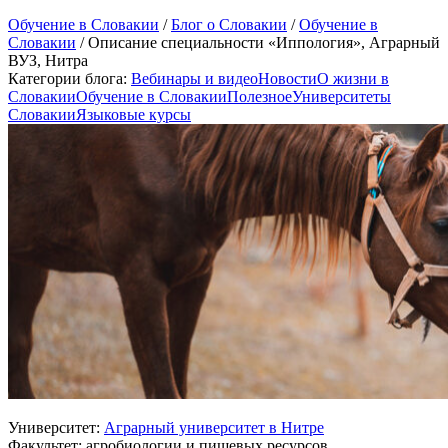
Обучение в Словакии
/
Блог о Словакии
/
Обучение в
Словакии
/
Описание специальности «Иппология», Аграрный
ВУЗ, Нитра
Категории блога:
Вебинары и видео
Новости
О жизни в
Словакии
Обучение в Словакии
Полезное
Университеты
Словакии
Языковые курсы
Университет:
Аграрный университет в Нитре
Факультет: агробиологии и пищевых ресурсов