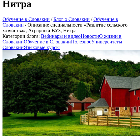
Нитра
Обучение в Словакии
/
Блог о Словакии
/
Обучение в
Словакии
/
Описание специальности «Развитие сельского
хозяйства», Аграрный ВУЗ, Нитра
Категории блога:
Вебинары и видео
Новости
О жизни в
Словакии
Обучение в Словакии
Полезное
Университеты
Словакии
Языковые курсы