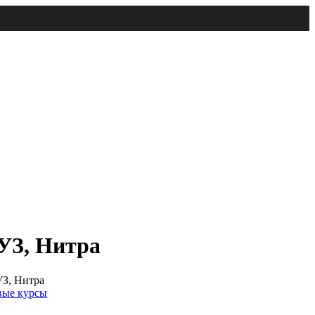
УЗ, Нитра
З, Нитра
вые курсы