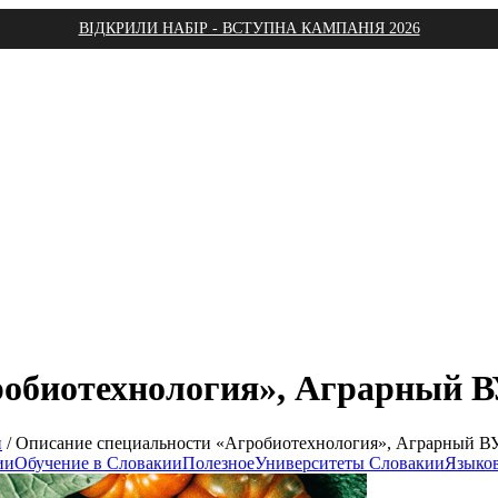
ВІДКРИЛИ НАБІР - ВСТУПНА КАМПАНІЯ 2026
робиотехнология», Аграрный В
и
/
Описание специальности «Агробиотехнология», Аграрный ВУ
ии
Обучение в Словакии
Полезное
Университеты Словакии
Языко