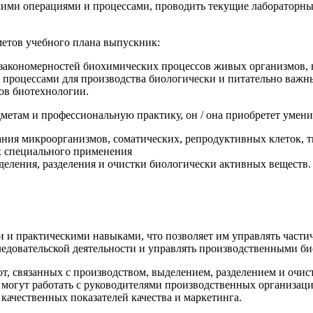
кими операциями и процессами, проводить текущие лабораторны
метов учебного плана выпускник:
закономерностей биохимических процессов живых организмов, в
процессами для производства биологически и питательно важн
ов биотехнологии.
етам и профессиональную практику, он / она приобретет умени
ания микроорганизмов, соматических, репродуктивных клеток, 
х специального применения
деления, разделения и очистки биологически активных веществ
 и практическими навыками, что позволяет им управлять част
следовательской деятельности и управлять производственными б
связанных с производством, выделением, разделением и очистк
могут работать с руководителями производственных организаци
 качественных показателей качества и маркетинга.