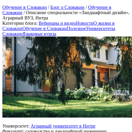
Обучение в Словакии
/
Блог о Словакии
/
Обучение в
Словакии
/
Описание специальности «Ландшафтный дизайн»,
Аграрный ВУЗ, Нитра
Категории блога:
Вебинары и видео
Новости
О жизни в
Словакии
Обучение в Словакии
Полезное
Университеты
Словакии
Языковые курсы
Университет:
Аграрный университет в Нитре
Факультет: садоводства и ландшафтной инженерии