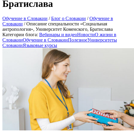
Братислава
Обучение в Словакии
/
Блог о Словакии
/
Обучение в
Словакии
/
Описание специальности «Социальная
антропология», Университет Коменского, Братислава
Категории блога:
Вебинары и видео
Новости
О жизни в
Словакии
Обучение в Словакии
Полезное
Университеты
Словакии
Языковые курсы