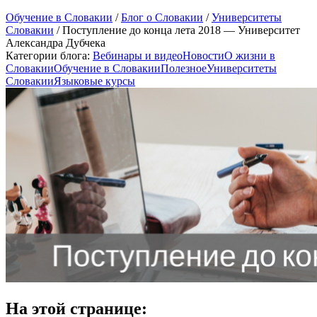
Обучение в Словакии
/
Блог о Словакии
/
Университеты
Словакии
/
Поступление до конца лета 2018 — Университет
Александра Дубчека
Категории блога:
Вебинары и видео
Новости
О жизни в
Словакии
Обучение в Словакии
Полезное
Университеты
Словакии
Языковые курсы
На этой странице: