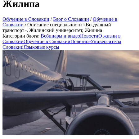
Жилина
Обучение в Словакии
/
Блог о Словакии
/
Обучение в
Словакии
/
Описание специальности «Воздушный
транспорт», Жилинский университет, Жилина
Категории блога:
Вебинары и видео
Новости
О жизни в
Словакии
Обучение в Словакии
Полезное
Университеты
Словакии
Языковые курсы