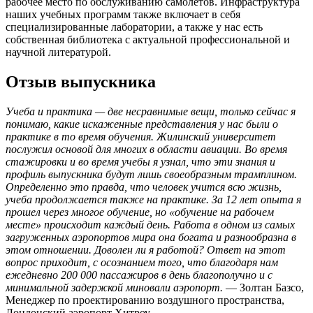
рабочее место по обслуживанию самолетов. Инфраструктура
наших учебных программ также включает в себя
специализированные лаборатории, а также у нас есть
собственная библиотека с актуальной профессиональной и
научной литературой.
Отзыв выпускника
Учеба и практика — две несравнимые вещи, только сейчас я
понимаю, какие искаженные представления у нас были о
практике в то время обучения. Жилинский университет
послужил основой для многих в области авиации. Во время
стажировки и во время учебы я узнал, что эти знания и
профиль выпускника будут лишь своеобразным трамплином.
Определенно это правда, что человек учится всю жизнь,
учеба продолжается также на практике. За 12 лет опыта я
прошел через многое обучение, но «обучение на рабочем
месте» происходит каждый день. Работа в одном из самых
загруженных аэропортов мира она богата и разнообразна в
этом отношении. Доволен ли я работой? Ответ на этот
вопрос приходит, с осознанием того, что благодаря нам
ежедневно 200 000 пассажиров в день благополучно и с
минимальной задержкой миновали аэропорт.
— Золтан Базсо,
Менеджер по проектированию воздушного пространства,
Лондонский аэропорт Хитроу.