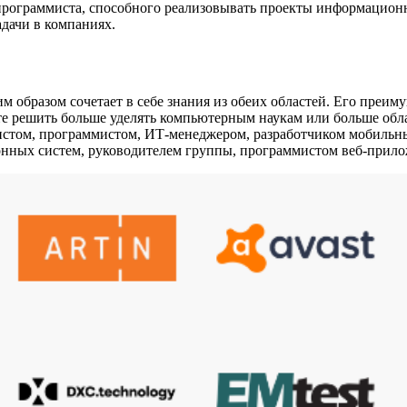
ве программиста, способного реализовывать проекты информац
адачи в компаниях.
образом сочетает в себе знания из обеих областей. Его преим
ете решить больше уделять компьютерным наукам или больше обл
том, программистом, ИТ-менеджером, разработчиком мобильны
ных систем, руководителем группы, программистом веб-прилож