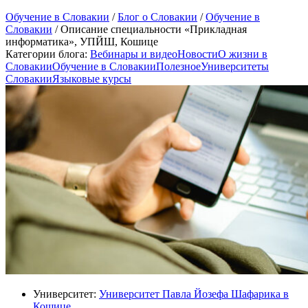
Обучение в Словакии
/
Блог о Словакии
/
Обучение в
Словакии
/
Описание специальности «Прикладная
информатика», УПЙШ, Кошице
Категории блога:
Вебинары и видео
Новости
О жизни в
Словакии
Обучение в Словакии
Полезное
Университеты
Словакии
Языковые курсы
Университет:
Университет Павла Йозефа Шафарика в
Кошице