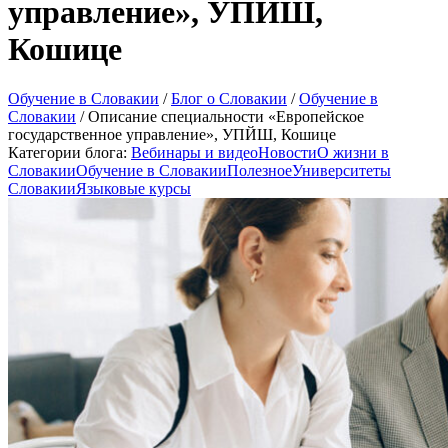
управление», УПЙШ,
Кошице
Обучение в Словакии
/
Блог о Словакии
/
Обучение в
Словакии
/
Описание специальности «Европейское
государственное управление», УПЙШ, Кошице
Категории блога:
Вебинары и видео
Новости
О жизни в
Словакии
Обучение в Словакии
Полезное
Университеты
Словакии
Языковые курсы