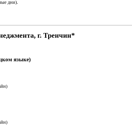
ные дни).
неджмента, г. Тренчин*
цком языке)
айн)
айн)