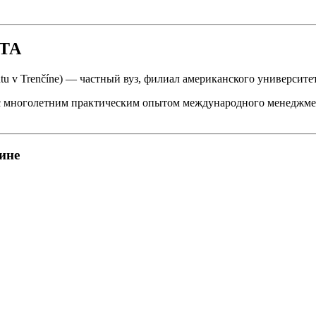
ТА
tu v Trenčíne) — частный вуз, филиал американского университе
с многолетним практическим опытом международного менеджмен
ине